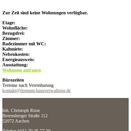
Zur Zeit sind keine Wohnungen verfügbar.
Etage:
Wohnfläche:
Bezugsfrei:
Zimmer:
Badezimmer mit WC:
Kaltmiete:
Nebenkosten:
Energieausweis:
Ausstattung:
Wohnung anfragen
Bürozeiten
Termine nach Vereinbarung
kontakt@domum-hausverwaltung.de
Inh. Christoph Risse
Berensberger Straße 112
52072 Aachen
Telefon 0151 70 35 77 20